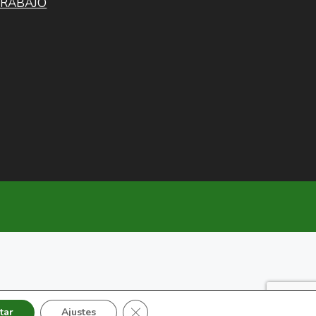
TRABAJO
Cerrar el banner de cookies RGPD
tar
Ajustes