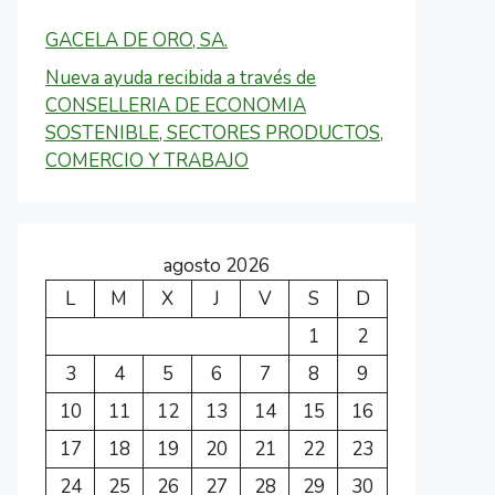
GACELA DE ORO, SA.
Nueva ayuda recibida a través de
CONSELLERIA DE ECONOMIA
SOSTENIBLE, SECTORES PRODUCTOS,
COMERCIO Y TRABAJO
agosto 2026
L
M
X
J
V
S
D
1
2
3
4
5
6
7
8
9
10
11
12
13
14
15
16
17
18
19
20
21
22
23
24
25
26
27
28
29
30