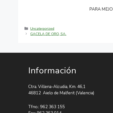
PARA MEJO
Categorías
Uncategorized
Navegación
GACELA DE ORO, SA.
de
entradas
Información
Ctra. Villena-Alcudia, Km. 46,1
46812 Aielo de Malferit (Valencia)
Tfno.: 962 363 155