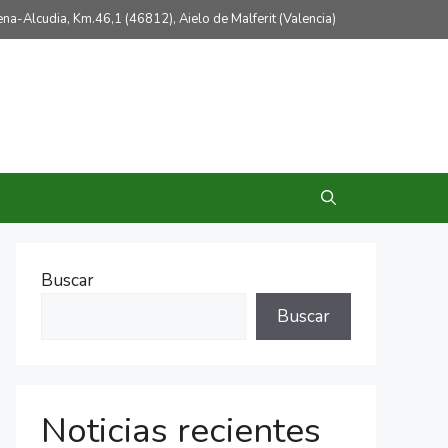
lena-Alcudia, Km.46,1 (46812), Aielo de Malferit (Valencia)
Buscar
Buscar
Noticias recientes