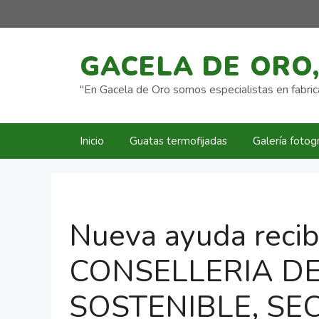
Saltar
al
contenido
GACELA DE ORO,
"En Gacela de Oro somos especialistas en fabrica
Inicio
Guatas termofijadas
Galería fotogr
Nueva ayuda recib
CONSELLERIA D
SOSTENIBLE, SE