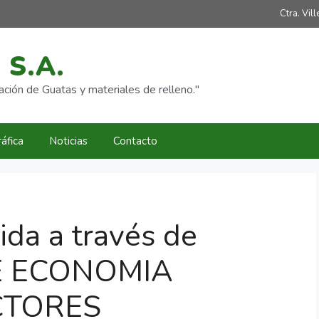
Ctra. Vil
 S.A.
ción de Guatas y materiales de relleno."
áfica
Noticias
Contacto
ida a través de
E ECONOMIA
CTORES